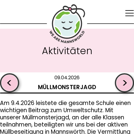
Zur
Zum
Startseite
Inhalt
springen
Zur
Navigation
springen
Ak­ti­vi­tä­ten
Zum
Footer
springen
09.04.2026
MÜLL­MONS­TER­JAGD
Am 9.4.2026 leistete die gesamte Schule einen
wichtigen Beitrag zum Umweltschutz. Mit
unserer Müllmonsterjagd, an der alle Klassen
teilnahmen, beteiligten wir uns bei der aktiven
Müllbeseitigung in Mannswörth. Die Vermittlung