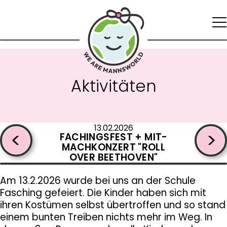
Zur
Zum
Startseite
Inhalt
springen
Zur
Navigation
springen
Ak­ti­vi­tä­ten
Zum
Footer
springen
13.02.2026
FACHINGS­FEST + MIT­
MACH­KON­ZERT "ROLL
OVER BEET­HO­VEN"
Am 13.2.2026 wurde bei uns an der Schule
Fasching gefeiert. Die Kinder haben sich mit
ihren Kostümen selbst übertroffen und so stand
einem bunten Treiben nichts mehr im Weg. In